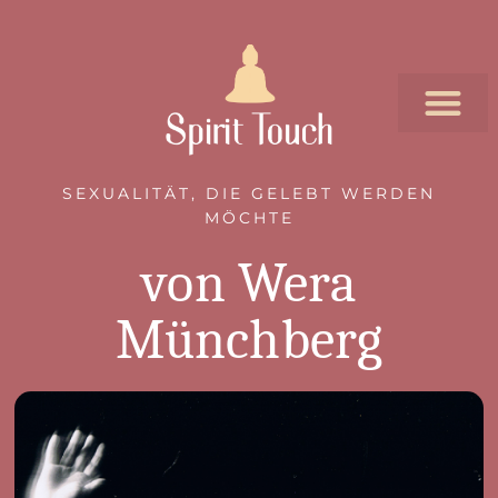
SEXUALITÄT, DIE GELEBT WERDEN
MÖCHTE
von Wera
Münchberg