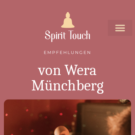
EMPFEHLUNGEN
von Wera
Münchberg